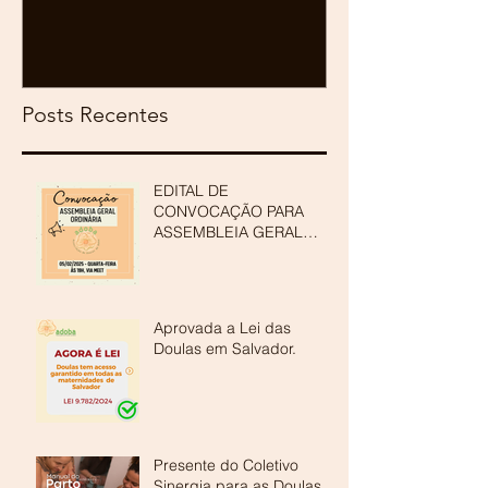
ORDINÁRIA (
ASSOCIAÇÃO
DA BAHIA - 
Posts Recentes
EDITAL DE
CONVOCAÇÃO PARA
ASSEMBLEIA GERAL
ORDINÁRIA DA
ASSOCIAÇÃO DE
DOULAS DA BAHIA -
ADOBA
Aprovada a Lei das
Doulas em Salvador.
Presente do Coletivo
Sinergia para as Doulas