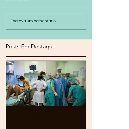
Escreva um comentário
Posts Em Destaque
18 de Dezembro - O dia
EDITAL DE 
Nacional da Doula
PARA ASSEMB